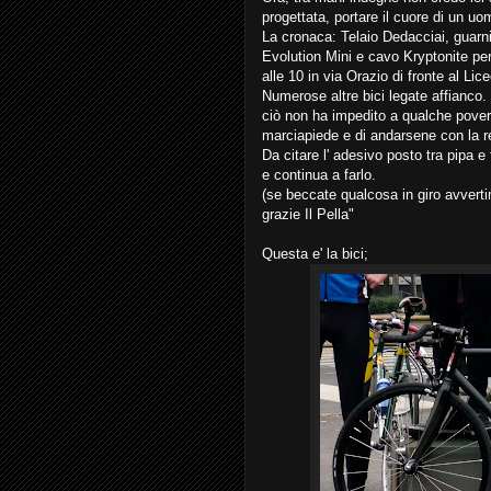
progettata, portare il cuore di un u
La cronaca: Telaio Dedacciai, guarn
Evolution Mini e cavo Kryptonite pe
alle 10 in via Orazio di fronte al L
Numerose altre bici legate affianco. 
ciò non ha impedito a qualche povero f
marciapiede e di andarsene con la re
Da citare l' adesivo posto tra pip
e continua a farlo.
(se beccate qualcosa in giro avver
grazie Il Pella"
Questa e' la bici;