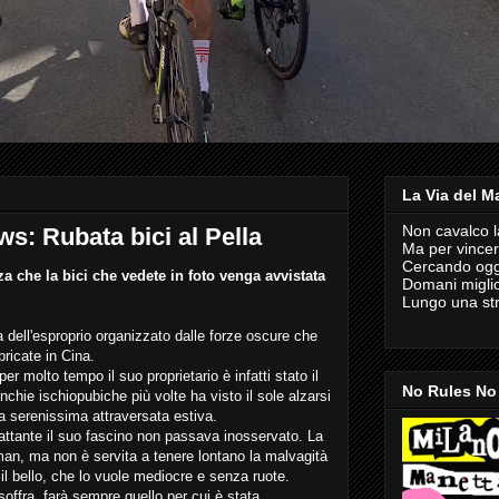
La Via del M
Non cavalco la
ws: Rubata bici al Pella
Ma per vince
Cercando oggi 
a che la bici che vedete in foto venga avvistata
Domani miglio
Lungo una st
a dell'esproprio organizzato dalle forze oscure che
bricate in Cina.
er molto tempo il suo proprietario è infatti stato il
No Rules No
chie ischiopubiche più volte ha visto il sole alzarsi
la serenissima attraversata estiva.
attante il suo fascino non passava inosservato. La
man, ma non è servita a tenere lontano la malvagità
l bello, che lo vuole mediocre e senza ruote.
soffra, farà sempre quello per cui è stata