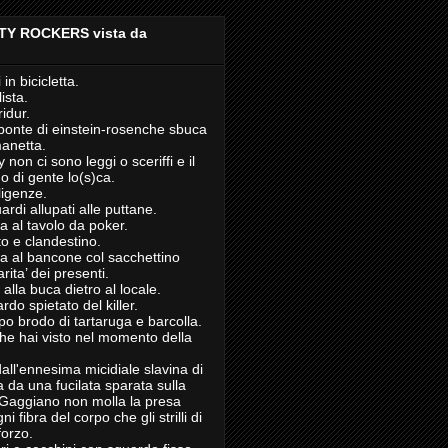
TY ROCKERS vista da
 in bicicletta.
lista.
ridur.
il ponte di einstein-rosenche sbuca
manetta.
 non ci sono leggi o sceriffi e il
o di gente lo(s)ca.
ligenze.
ardi allupati alle puttane.
 al tavolo da poker.
to e clandestino.
ta al bancone col sacchettino
arita’ dei presenti.
 alla buca dietro al locale.
rdo spietato del killer.
po brodo di tartaruga e barcolla.
he hai visto nel momento della
all'ennesima micidiale slavina di
a da una fucilata sparata sulla
 Gaggiano non molla la presa
 fibra del corpo che gli strilli di
forzo.