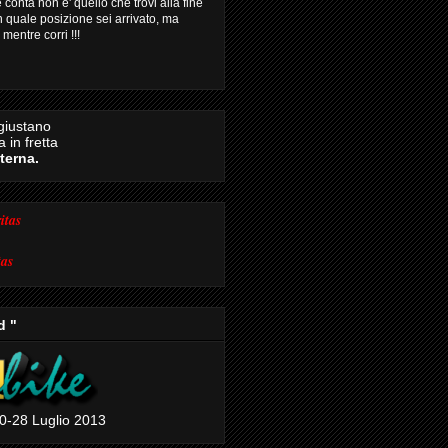
conta non e' quello che trovi alla fine
n quale posizione sei arrivato, ma
mentre corri !!!
giustano
 in fretta
eterna.
itas
tas
d "
0-28 Luglio 2013