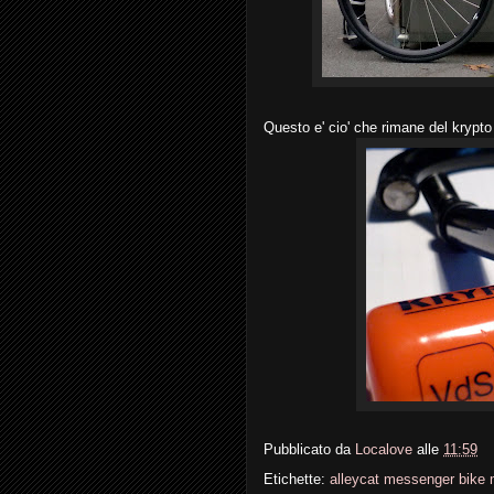
Questo e' cio' che rimane del krypto
Pubblicato da
Localove
alle
11:59
Etichette:
alleycat messenger bike 