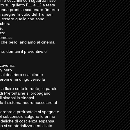
leri e cecchini con sguardo fisso
to sul grilletto l'11 e 12 a testa
anna pronti a scatenare l'inferno.
i spegne l'incubo del Truman
 essere quello che sono.
chera.
e.
nze.
omessi.
, che bello, andiamo al cinema
ne, domani il preventivo e’
.
 caverna
dy nero
 al destriero scalpitante
eroni e mi dirigo verso la
a a fluire sotto le ruote, le parole
 di Prefontaine si propagano
di sinapsi in sinapsi
 il sistema neuromuscolare al
cerebrale prefrontale si spegne e
del subconscio salgono le prime
deliche di coscienza espansa.
'io si smaterializza e mi dilato