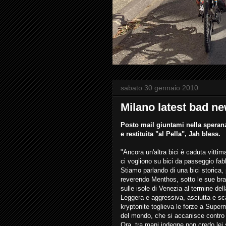
sabato 30 gennaio 2010
Milano latest bad ne
Posto mail giuntami nella speranz
e restituita "al Pella", Jah bless.
"Ancora un'altra bici è caduta vittim
ci vogliono su bici da passeggio fab
Stiamo parlando di una bici storica, p
reverendo Menthos, sotto le sue bran
sulle isole di Venezia al termine del
Leggera e aggressiva, asciutta e sc
kryptonite toglieva le forze a Super
del mondo, che si accanisce contro i
Ora, tra mani indegne non credo lei 