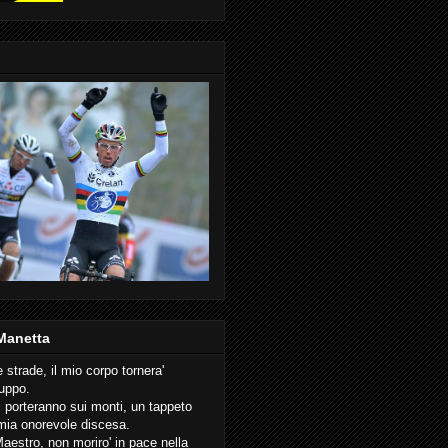
Manetta
e strade, il mio corpo tornera'
ruppo.
i porteranno sui monti, un tappeto
 mia onorevole discesa.
Maestro, non moriro' in pace nella