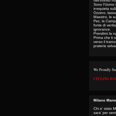
nell'infinito m
Sono l'Uomo 
irrequieta sul
Ozzero, lassu
Maestro, le s
Pez, la Campa
fonte di verita
ignorance.
Prendimi la ru
Prima che ti s
verso il tram
praterie selv
We Proudly Su
CYCLING IG
Milano Mane
Chi e' stato M
sara' per sem