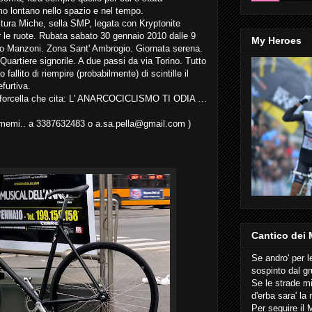
omo lontano nello spazio e nel tempo.
itura Miche, sella SMP, legata con Kryptonite
r le ruote. Rubata sabato 30 gennaio 2010 dalle 9
My Heroes
iceo Manzoni. Zona Sant' Ambrogio. Giornata serena.
Quartiere signorile. A due passi da via Torino. Tutto
allito di riempire (probabilmente) di scintille il
furtiva.
a e forcella che cita: L' ANARCOCICLISMO TI ODIA …
timemi.. a 3387632483 o a.sa.pella@gmail.com )
Cantico dei 
Se andro' per l
sospinto dal g
Se le strade m
d'erba sara' la
Per seguire il 