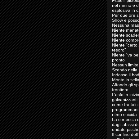
Fratelli pisto
nel mirino e di
esplosiva in c
Per due ore s
Show e posso
Nessuna mas
Niente menat
Niente scade
Niente compr
Niente "certo
tesoro”
Niente “va be
pronto"
Nessun limite
Scendo nella
Indosso il bo
Monto in sella
Affondo gli sp
frontiera.
L’asfalto inizi
galvanizzanti
come frattali 
programmando
ritmo suicida.
La corteccia 
dagli abissi 
ondate psiche
Il confine dell