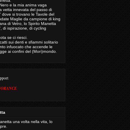
anetta.
Nero e la mia anima vaga
la vetta innevata del passo di
' dove si trovano le Tavole del
udate Maglie da campione di king
na di Vetro, lo Spirito Manetta
', di ispirazione, di cycling
ota se ci riesci.
catti sui denti e sfiammi solitario
onto infuocato che accende le
agge ai confini del (Mori)mondo.
pport
NORANCE
tta
anetta una volta nella vita, lo
pre.