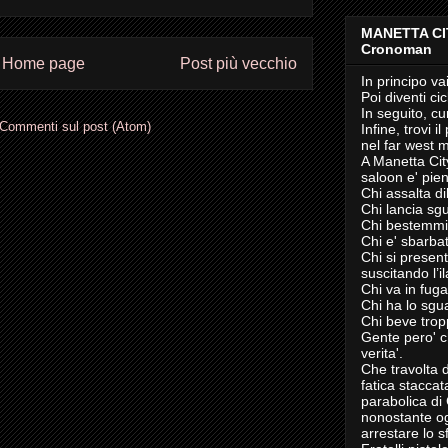
MANETTA CI
Cronoman
Home page
Post più vecchio
In principo vai
Poi diventi cic
In seguito, cu
Commenti sul post (Atom)
Infine, trovi 
nel far west 
A Manetta City
saloon e' pien
Chi assalta di
Chi lancia sgu
Chi bestemmia
Chi e' sbarba
Chi si presen
suscitando l’il
Chi va in fuga
Chi ha lo sgua
Chi beve trop
Gente pero' c
verita'.
Che travolta d
fatica staccat
parabolica di
nonostante ogni
arrestare lo s